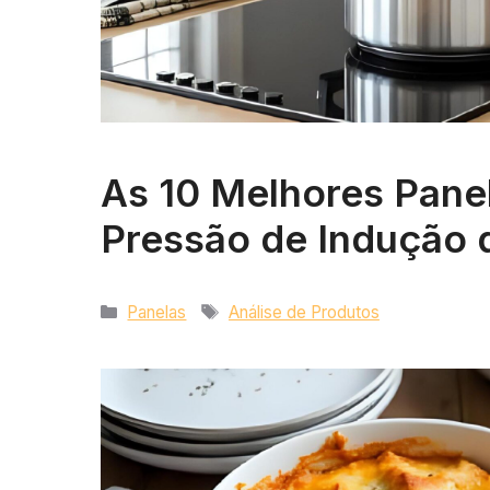
As 10 Melhores Pane
Pressão de Indução 
Categorias
Tags
Panelas
Análise de Produtos