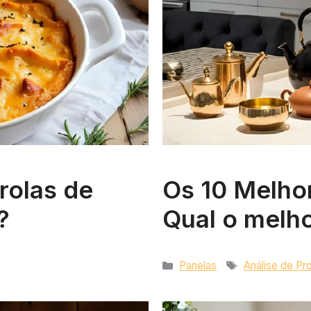
rolas de
Os 10 Melhor
?
Qual o melh
Categorias
Tags
Panelas
Análise de Pr