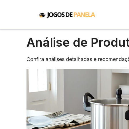
Pular
para
o
conteúdo
Análise de Produ
Confira análises detalhadas e recomendaçõ