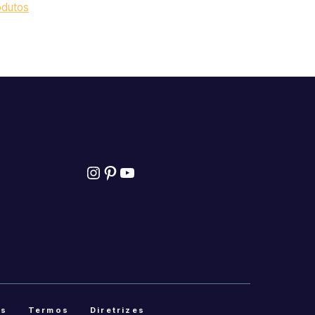
odutos
Instagram
Pinterest
YouTube
as
Termos
Diretrizes