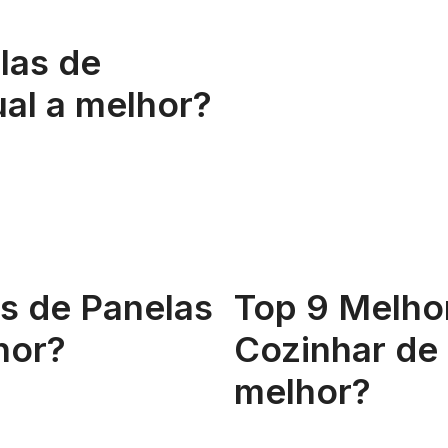
las de
al a melhor?
s de Panelas
Top 9 Melho
hor?
Cozinhar de 
melhor?