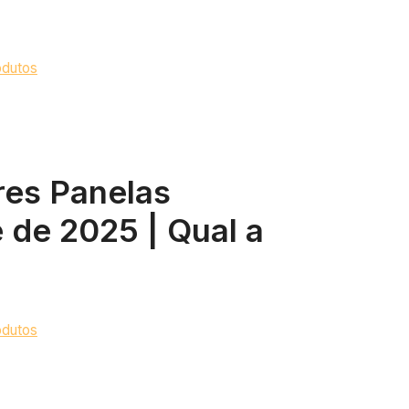
odutos
res Panelas
 de 2025 | Qual a
odutos