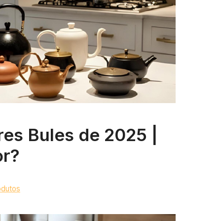
es Bules de 2025 |
or?
odutos