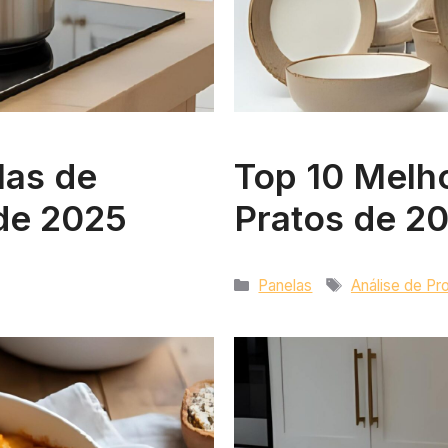
las de
Top 10 Melh
de 2025
Pratos de 20
Categorias
Tags
Panelas
Análise de Pr