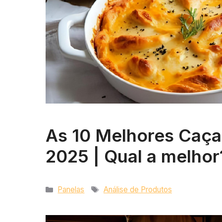
As 10 Melhores Caça
2025 | Qual a melhor
Categorias
Tags
Panelas
Análise de Produtos