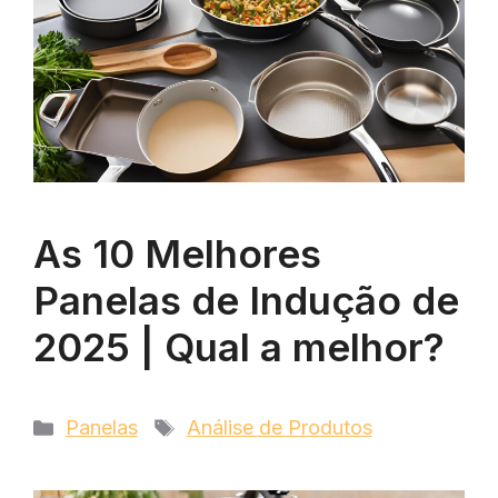
As 10 Melhores
Panelas de Indução de
2025 | Qual a melhor?
Categorias
Tags
Panelas
Análise de Produtos