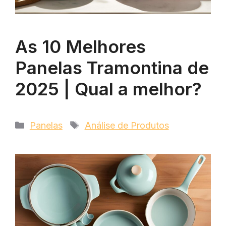
As 10 Melhores
Panelas Tramontina de
2025 | Qual a melhor?
Categorias
Tags
Panelas
Análise de Produtos